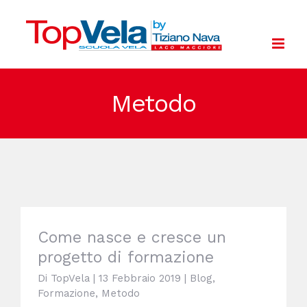
Salta
al
contenuto
Metodo
Come nasce e cresce un progetto di
formazione
Come nasce e cresce un
progetto di formazione
Di
TopVela
|
13 Febbraio 2019
|
Blog
,
Formazione
,
Metodo